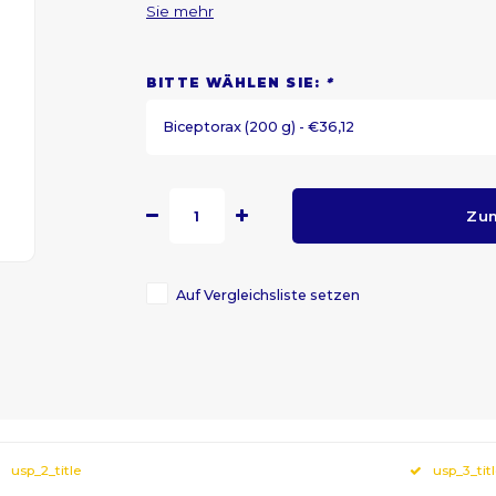
Sie mehr
BITTE WÄHLEN SIE:
*
Biceptorax (200 g) - €36,12
Zu
Auf Vergleichsliste setzen
usp_2_title
usp_3_tit