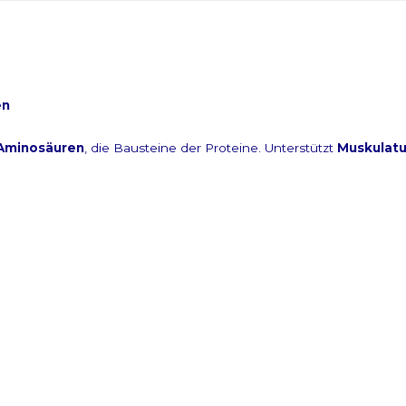
en
h für unseren Newslet
e Aminosäuren
, die Bausteine der Proteine. Unterstützt
Muskulatu
en und Promotionen per E-Mail