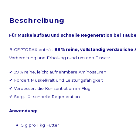
Beschreibung
Für Muskelaufbau und schnelle Regeneration bei Taub
Melden Sie sic
BICEPTORAX enthält
99 % reine, vollständig verdaulich
Vorbereitung und Erholung rund um den Einsatz.
Bekommen Sie letzten Updates, Neuigkeit
✔ 99 % reine, leicht aufnehmbare Aminosäuren
✔ Fördert Muskelkraft und Leistungsfähigkeit
✔ Verbessert die Konzentration im Flug
✔ Sorgt für schnelle Regeneration
Anwendung:
Abonnieren
5 g pro 1 kg Futter