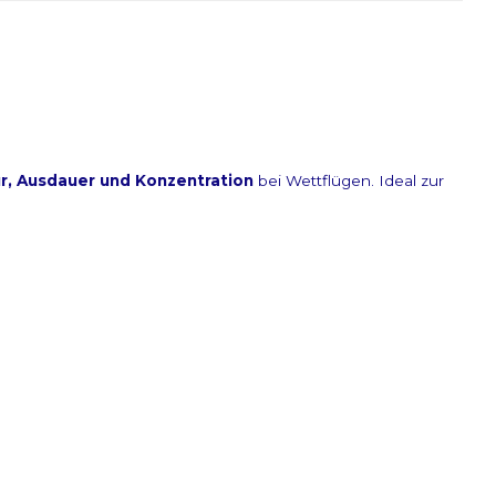
ter an
r, Ausdauer und Konzentration
bei Wettflügen. Ideal zur