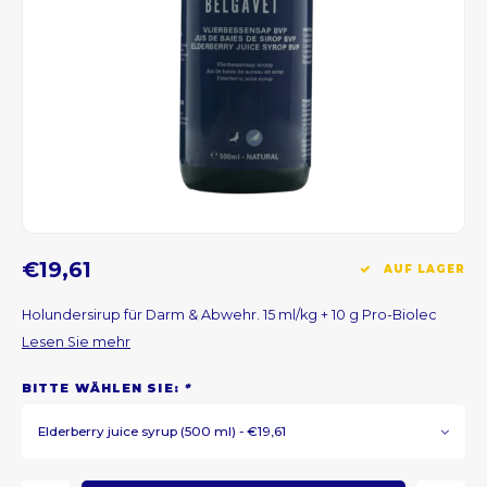
CNY
HKD
IDR
INR
JPY
€19,61
AUF LAGER
THB
Holundersirup für Darm & Abwehr. 15 ml/kg + 10 g Pro-Biolec
Lesen Sie mehr
ALL
BITTE WÄHLEN SIE:
*
DZD
Elderberry juice syrup (500 ml) - €19,61
XAL