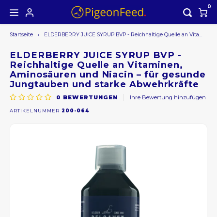
0
Startseite
ELDERBERRY JUICE SYRUP BVP - Reichhaltige Quelle an Vitaminen, Aminosäuren und Niacin – für gesunde Jungtauben und starke Abwehrkräfte
Hoofdmenu /
Hoofdmenu
Währung
ELDERBERRY JUICE SYRUP BVP -
Reichhaltige Quelle an Vitaminen,
Aminosäuren und Niacin – für gesunde
Jungtauben und starke Abwehrkräfte
EUR
0
BEWERTUNGEN
Ihre Bewertung hinzufügen
ARTIKELNUMMER
200-064
GBP
USD
AUD
CAD
CHF