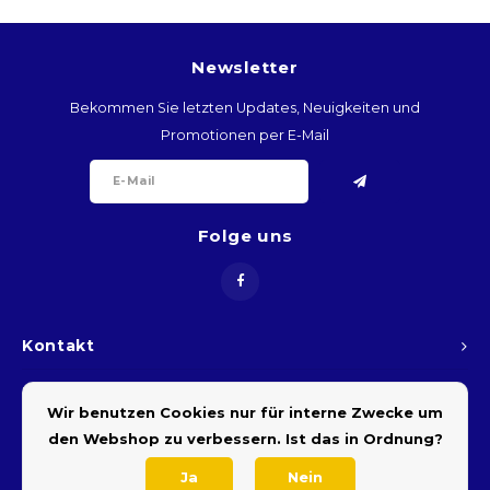
ARS
Newsletter
AWG
Bekommen Sie letzten Updates, Neuigkeiten und
Promotionen per E-Mail
BSD
BHD
Folge uns
BDT
BBD
Kontakt
BYR
Kundendienst
Wir benutzen Cookies nur für interne Zwecke um
BZD
den Webshop zu verbessern. Ist das in Ordnung?
Mein Konto
BMD
Ja
Nein