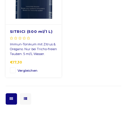
CNY
HKD
SITRICI (500 ml/1 L)
IDR
Immun-Tonikum mit Zitrus &
Oregano. Nur bei Tricho-freien
INR
Tauben. 5 ml/L Wasser.
€17,30
JPY
Vergleichen
THB
ALL
DZD
XAL