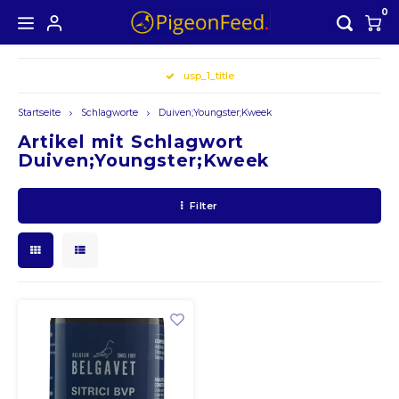
0
Hoofdmenu /
Hoofdmenu
usp_1_title
Währung
Startseite
Schlagworte
Duiven;Youngster;Kweek
Artikel mit Schlagwort
Duiven;Youngster;Kweek
EUR
Filter
GBP
USD
AUD
CAD
CHF