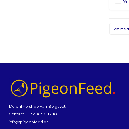
Ver
Am meis
De online shop van Belgavet
Contact +32 496 90 12 10
info@pigeonfeed.be