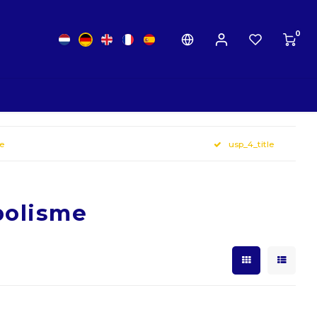
0
le
usp_4_title
bolisme