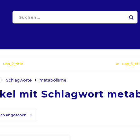
usp_2_title
usp_3_tit
Schlagworte
metabolisme
ikel mit Schlagwort meta
ten angesehen