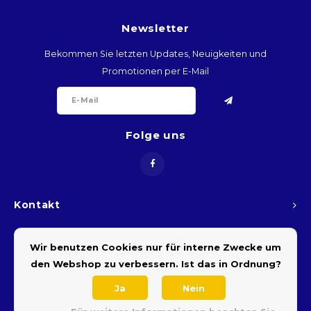
ARS
Newsletter
Bekommen Sie letzten Updates, Neuigkeiten und
AWG
Promotionen per E-Mail
BSD
BHD
Folge uns
BDT
BBD
Kontakt
BYR
Kundendienst
Wir benutzen Cookies nur für interne Zwecke um
BZD
den Webshop zu verbessern. Ist das in Ordnung?
Mein Konto
Ja
Nein
BMD