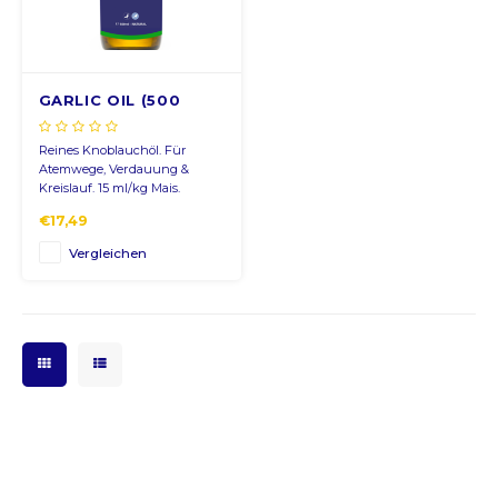
CNY
GARLIC OIL (500
HKD
ml/1L)
Reines Knoblauchöl. Für
IDR
Atemwege, Verdauung &
Kreislauf. 15 ml/kg Mais.
Saisonale Anwendung.
INR
€17,49
Vergleichen
JPY
THB
ALL
DZD
XAL