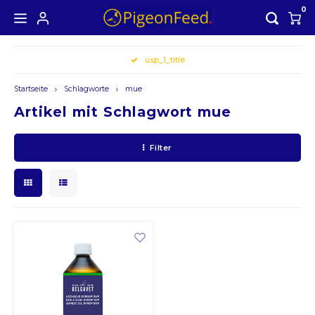
0
Hoofdmenu /
Hoofdmenu
usp_1_title
Währung
Startseite
Schlagworte
mue
Artikel mit Schlagwort mue
EUR
Filter
GBP
USD
AUD
CAD
CHF