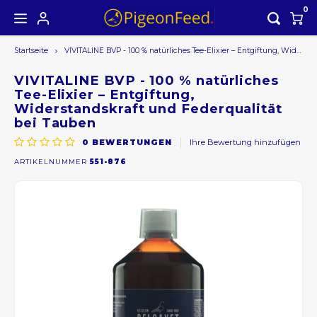
0
Startseite
VIVITALINE BVP - 100 % natürliches Tee-Elixier – Entgiftung, Widerstandskraft und Federqualität bei Tauben
Hoofdmenu /
Hoofdmenu
Währung
VIVITALINE BVP - 100 % natürliches
Tee-Elixier – Entgiftung,
Widerstandskraft und Federqualität
bei Tauben
EUR
0
BEWERTUNGEN
Ihre Bewertung hinzufügen
ARTIKELNUMMER
551-876
GBP
USD
AUD
CAD
CHF