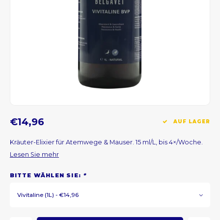
CNY
HKD
IDR
INR
JPY
€14,96
AUF LAGER
THB
Kräuter-Elixier für Atemwege & Mauser. 15 ml/L, bis 4×/Woche.
Lesen Sie mehr
ALL
BITTE WÄHLEN SIE:
*
DZD
Vivitaline (1L) - €14,96
XAL