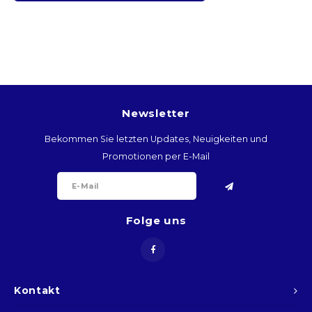
BTN
BOB
BWP
Newsletter
BRL
Bekommen Sie letzten Updates, Neuigkeiten und
BND
Promotionen per E-Mail
BGN
Folge uns
BIF
KHR
Kontakt
CVE