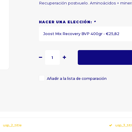
Recuperación postvuelo. Aminoácidos + mineral
HACER UNA ELECCIÓN:
*
Joost Mix Recovery BVP 400gr - €25,82
Añadir a la lista de comparación
usp_2_title
usp_3_tit