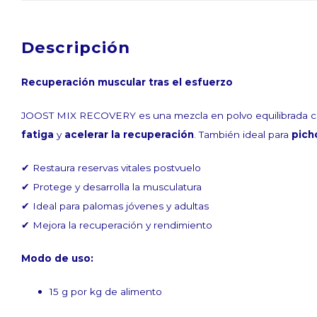
Descripción
Recuperación muscular tras el esfuerzo
Suscríbase a n
JOOST MIX RECOVERY es una mezcla en polvo equilibrada 
fatiga
y
acelerar la recuperación
. También ideal para
pich
Get the latest updates, news and product of
✔ Restaura reservas vitales postvuelo
✔ Protege y desarrolla la musculatura
✔ Ideal para palomas jóvenes y adultas
✔ Mejora la recuperación y rendimiento
Suscribirse
Modo de uso:
15 g por kg de alimento