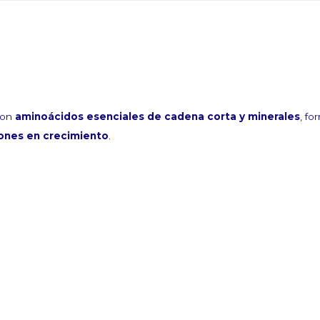
uestro newsletter
con
aminoácidos esenciales de cadena corta y minerales
, fo
ones en crecimiento
.
fers via email