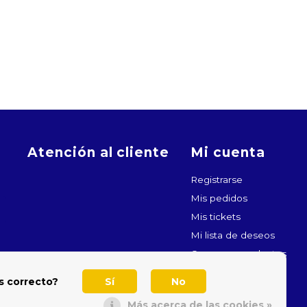
Atención al cliente
Mi cuenta
Registrarse
Mis pedidos
Mis tickets
Mi lista de deseos
Comparar productos
s correcto?
Sí
No
Más acerca de las cookies »