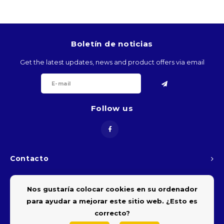
BTN
BOB
Boletín de noticias
Get the latest updates, news and product offers via email
BWP
BRL
Follow us
BND
BGN
Contacto
BIF
Atención al cliente
KHR
Nos gustaría colocar cookies en su ordenador
para ayudar a mejorar este sitio web. ¿Esto es
Mi cuenta
CVE
correcto?