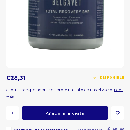
CNY
HKD
IDR
INR
JPY
€28,31
DISPONIBLE
THB
Cápsula recuperadora con proteína. 1 al pico tras el vuelo.
Leer
más
ALL
DZD
Añadir a la cesta
XAL
COMPARTIR: