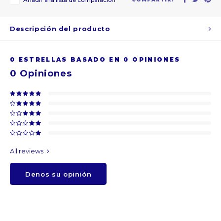
Añadir a la lista de comparación
ARS
Descripción del producto
AWG
0
ESTRELLAS BASADO EN
0
OPINIONES
BSD
0
Opiniones
BHD
BDT
BBD
All reviews
BYR
Denos su opinión
BZD
BMD