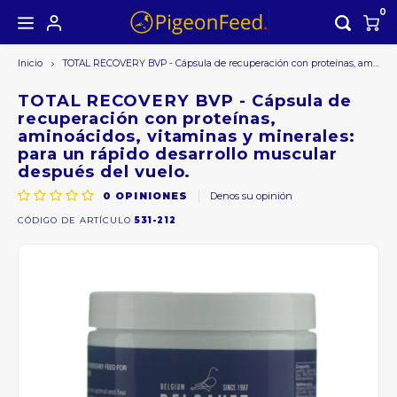
0
Inicio
TOTAL RECOVERY BVP - Cápsula de recuperación con proteínas, aminoácidos, vitaminas y minerales: para un rápido desarrollo muscular después del vuelo.
Hoofdmenu /
Hoofdmenu
Moneda
TOTAL RECOVERY BVP - Cápsula de
recuperación con proteínas,
aminoácidos, vitaminas y minerales:
para un rápido desarrollo muscular
EUR
después del vuelo.
0
OPINIONES
Denos su opinión
GBP
CÓDIGO DE ARTÍCULO
531-212
USD
AUD
CAD
CHF