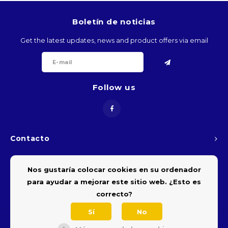
BTN
Boletín de noticias
BOB
Get the latest updates, news and product offers via email
BWP
Follow us
BRL
BND
Contacto
BGN
Atención al cliente
BIF
Nos gustaría colocar cookies en su ordenador
para ayudar a mejorar este sitio web. ¿Esto es
Mi cuenta
KHR
correcto?
Sí
No
CVE