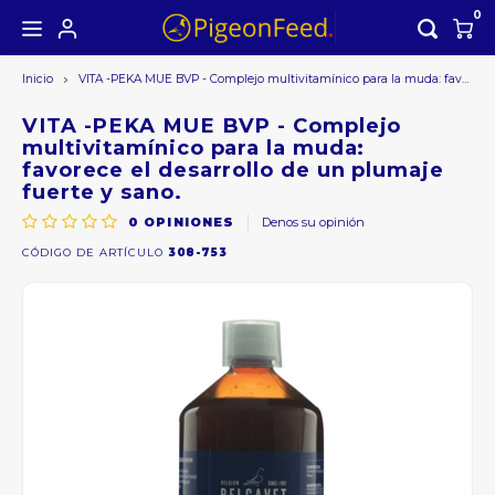
0
Inicio
VITA -PEKA MUE BVP - Complejo multivitamínico para la muda: favorece el desarrollo de un plumaje fuerte y sano.
Hoofdmenu /
Hoofdmenu
Moneda
VITA -PEKA MUE BVP - Complejo
multivitamínico para la muda:
favorece el desarrollo de un plumaje
fuerte y sano.
EUR
0
OPINIONES
Denos su opinión
CÓDIGO DE ARTÍCULO
308-753
GBP
USD
AUD
CAD
CHF