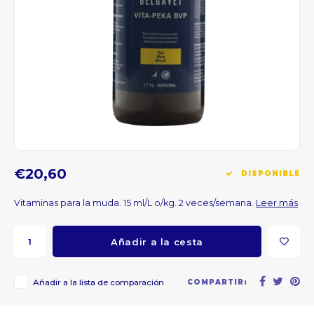
CNY
HKD
IDR
INR
JPY
€20,60
DISPONIBLE
THB
Vitaminas para la muda. 15 ml/L o/kg. 2 veces/semana.
Leer más
ALL
Añadir a la cesta
DZD
Añadir a la lista de comparación
COMPARTIR:
XAL