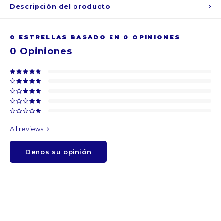
Descripción del producto
ARS
0
ESTRELLAS BASADO EN
0
OPINIONES
AWG
0
Opiniones
BSD
BHD
BDT
All reviews
BBD
Denos su opinión
BYR
BZD
BMD