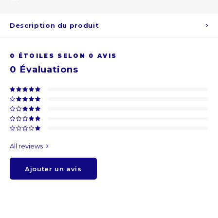
ARS
Description du produit
AWG
0
ÉTOILES SELON
0
AVIS
BSD
0
Évaluations
BHD
BDT
BBD
All reviews
BYR
Ajouter un avis
BZD
BMD