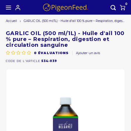
0
Accueil
GARLIC OIL (500 ml/1L) - Huile d'ail 100 % pure – Respiration, digestion et circulation sanguine
Hoofdmenu / les produits
Hoofdmenu
LES PRODUITS
Devise
GARLIC OIL (500 ml/1L) - Huile d'ail 100
% pure – Respiration, digestion et
circulation sanguine
Offre saisonnière
EUR
0
ÉVALUATIONS
Ajouter un avis
CODE DE L'ARTICLE
534-039
GBP
USD
AUD
CAD
CHF