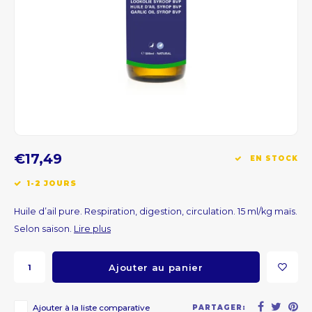
CNY
HKD
IDR
INR
€17,49
EN STOCK
JPY
1-2 JOURS
THB
Huile d’ail pure. Respiration, digestion, circulation. 15 ml/kg maïs.
Selon saison.
Lire plus
ALL
Ajouter au panier
DZD
XAL
Ajouter à la liste comparative
PARTAGER: