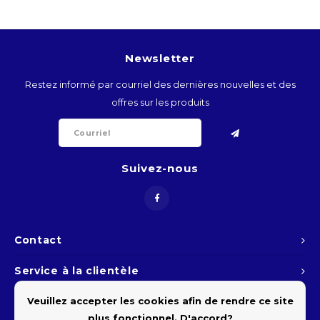
BTN
BOB
Newsletter
Restez informé par courriel des dernières nouvelles et des
BWP
offres sur les produits
BRL
BND
Suivez-nous
BGN
BIF
Contact
KHR
Service à la clientèle
CVE
Veuillez accepter les cookies afin de rendre ce site
Mon compte
plus fonctionnel. D'accord?