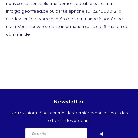
nous contacter le plus rapidement possible par e-mail :
BTN
info@pigeonfeed.be
ou par téléphone au +32 496 90 12 10.
Gardez toujours votre numéro de commande à portée de
BOB
main. Vous trouverez cette information sur la confirmation de
commande.
BWP
BRL
BND
BGN
BIF
Newsletter
Restez informé par courriel des dernières nouvelles et des
KHR
offres sur les produits
CVE