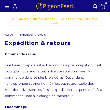
0
Livraison gratuite à partir de 69.95€ en Belgique & les Pays-
Hoofdmenu / les produits
Hoofdmenu
Bas
LES PRODUITS
Devise
Accueil
Expédition & retours
Offre saisonnière
Expédition & retours
EUR
Commande reçue
GBP
Une livraison rapide est notre principale préoccupation, c'est
pourquoi nous ferons tout notre possible pour livrer la
USD
commande dans les plus brefs délais. Cependant,
l'entrepreneur susmentionné n'est pas responsable des
AUD
retards de livraison. Les frais d'expédition, tels qu'indiqués à la
commande, sont à la charge de l'acheteur.
CAD
Endommagé
CHF