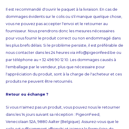
Il est recommandé d'ouvrir le paquet à la livraison. En cas de
CNY
dommages évidents sur le colis ou s'il manque quelque chose,
vous ne pouvez pas accepter l'envoi et le retourner au
HKD
fournisseur. Nous prendrons donc les mesures nécessaires
pour vous fournir le produit correct ou non endommagé dans
IDR
les plus brefs délais. Si le problème persiste, il est préférable de
nous contacter dans les 24 heures via
info@pigeonfeed.be
ou
INR
par téléphone au + 32 496 90 12 10. Les dommages causés à
l'emballage par le vendeur, plus que nécessaire pour
JPY
l'appréciation du produit, sont à la charge de l'acheteur et ces
produits ne peuvent être retournés.
THB
Retour ou échange ?
ALL
Si vous n'aimez pas un produit, vous pouvez nous le retourner
DZD
dans les 14 jours suivant sa réception : PigeonFeed,
Venecolaan 52A, 9880 Aalter (Belgique). Assurez-vous que le
XAL
colis est suffisamment affranchi et joignez le formulaire de