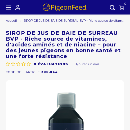
0
Accueil
SIROP DE JUS DE BAIE DE SURREAU BVP - Riche source de vitamines, d'acides aminés et de niacine – pour des jeunes pigeons en bonne santé et une forte résistance
Hoofdmenu / les produits
Hoofdmenu
LES PRODUITS
Devise
SIROP DE JUS DE BAIE DE SURREAU
BVP - Riche source de vitamines,
d'acides aminés et de niacine – pour
Offre saisonnière
des jeunes pigeons en bonne santé et
EUR
une forte résistance
0
ÉVALUATIONS
Ajouter un avis
GBP
CODE DE L'ARTICLE
200-064
USD
AUD
CAD
CHF