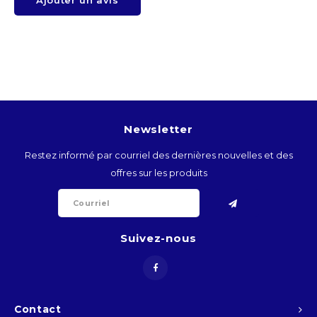
BTN
BOB
BWP
BRL
Newsletter
Restez informé par courriel des dernières nouvelles et des
BND
offres sur les produits
BGN
BIF
Suivez-nous
KHR
CVE
Contact