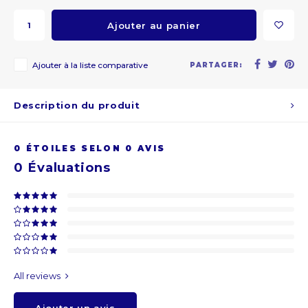
ARS
Ajouter au panier
AWG
Ajouter à la liste comparative
PARTAGER:
BSD
Description du produit
BHD
0
ÉTOILES SELON
0
AVIS
BDT
0
Évaluations
BBD
BYR
BZD
All reviews
BMD
Ajouter un avis