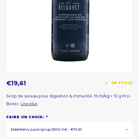
CNY
HKD
IDR
INR
JPY
€19,61
EN STOCK
THB
Sirop de sureau pour digestion & immunité. 15 ml/kg + 10 g Pro-
Biolec.
Lire plus
ALL
FAIRE UN CHOIX:
*
DZD
Elderberry juice syrup (500 ml) - €19,61
XAL