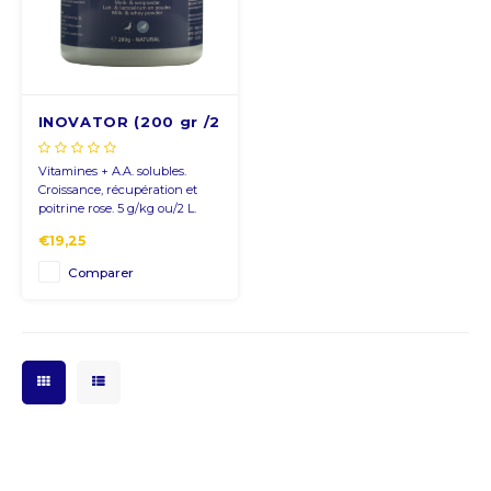
CNY
HKD
INOVATOR (200 gr /2
kg)
IDR
Vitamines + A.A. solubles.
Croissance, récupération et
INR
poitrine rose. 5 g/kg ou/2 L.
€19,25
JPY
Comparer
THB
ALL
DZD
XAL