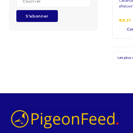
Cacahuè
aflatoxin
S'abonner
€9,21
Co
Les plus 