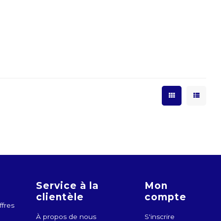
Service à la
Mon
clientèle
compte
ffres
À propos de nous
S'inscrire