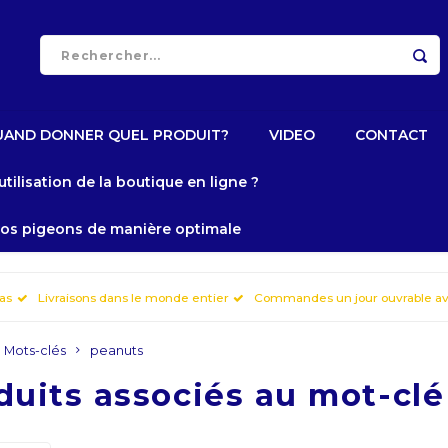
UAND DONNER QUEL PRODUIT?
VIDEO
CONTACT
tilisation de la boutique en ligne ?
 vos pigeons de manière optimale
Bas
Livraisons dans le monde entier
Commandes un jour ouvrable av
Mots-clés
peanuts
duits associés au mot-cl