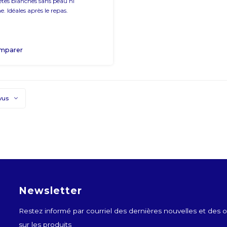
tes blanches sans peau ni
e. Idéales après le repas.
mparer
vus
Newsletter
Restez informé par courriel des dernières nouvelles et des o
sur les produits