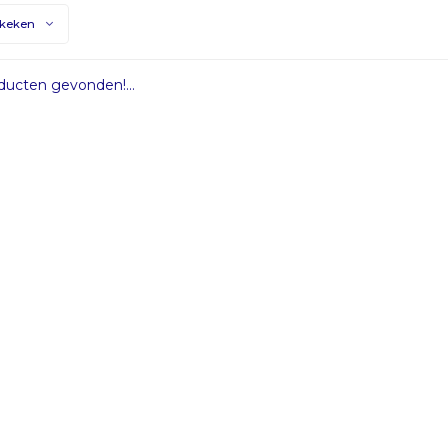
ekeken
ucten gevonden!...