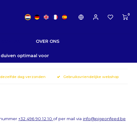
0
CONTACT
OVER ONS
w duiven optimaal voor
 dezelfde dag verzonden
Gebruiksvriendelijke webshop
et nummer
+32 496 90 12 10
of per mail via
info@pigeonfeed.be