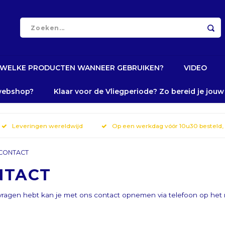
WELKE PRODUCTEN WANNEER GEBRUIKEN?
VIDEO
 webshop?
Klaar voor de Vliegperiode? Zo bereid je jou
Leveringen wereldwijd
Op een werkdag vóór 10u30 besteld,
CONTACT
NTACT
 vragen hebt kan je met ons contact opnemen via telefoon op h