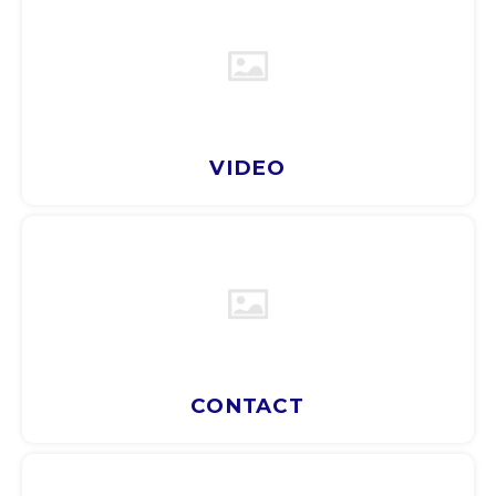
ARS
AWG
BSD
VIDEO
BHD
BDT
BBD
BYR
CONTACT
BZD
BMD