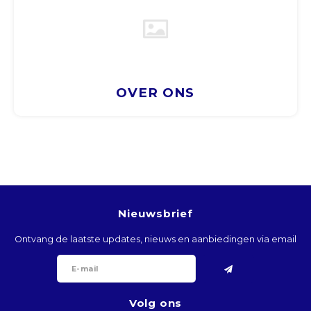
BTN
BOB
BWP
OVER ONS
BRL
BND
BGN
Nieuwsbrief
BIF
Ontvang de laatste updates, nieuws en aanbiedingen via email
KHR
CVE
Volg ons