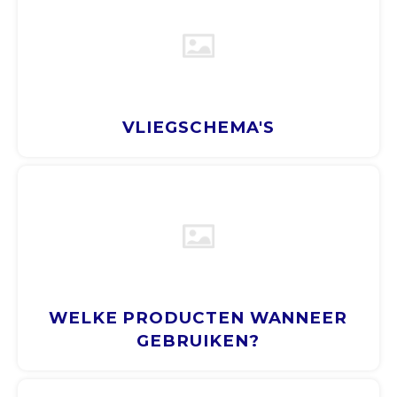
CNY
HKD
VLIEGSCHEMA'S
IDR
INR
JPY
THB
ALL
WELKE PRODUCTEN WANNEER
GEBRUIKEN?
DZD
XAL