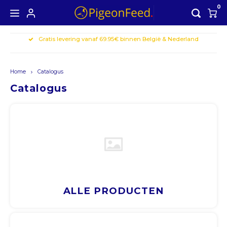
0
Gratis levering vanaf 69.95€ binnen België & Nederland
Hoofdmenu / alle producten
Hoofdmenu
ALLE PRODUCTEN
Valuta
Home
Catalogus
Seizoensaanbieding
Catalogus
EUR
GBP
USD
AUD
ALLE PRODUCTEN
CAD
CHF