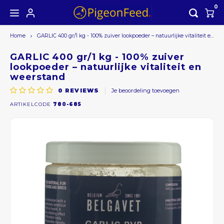
0
Home
GARLIC 400 gr/1 kg - 100% zuiver lookpoeder – natuurlijke vitaliteit en weerstand
Hoofdmenu / alle producten
Hoofdmenu
ALLE PRODUCTEN
Valuta
GARLIC 400 gr/1 kg - 100% zuiver
lookpoeder – natuurlijke vitaliteit en
weerstand
Seizoensaanbieding
EUR
0
REVIEWS
Je beoordeling toevoegen
ARTIKELCODE
780-685
GBP
USD
AUD
CAD
CHF