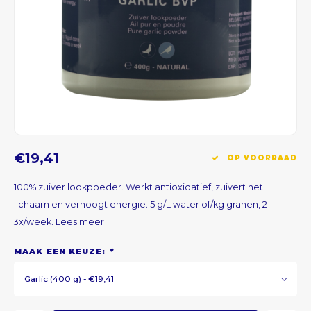
CNY
HKD
IDR
INR
€19,41
OP VOORRAAD
JPY
100% zuiver lookpoeder. Werkt antioxidatief, zuivert het
THB
lichaam en verhoogt energie. 5 g/L water of/kg granen, 2–
3x/week.
Lees meer
ALL
MAAK EEN KEUZE:
*
DZD
Garlic (400 g) - €19,41
XAL