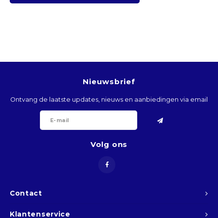
BTN
BOB
BWP
Nieuwsbrief
BRL
Ontvang de laatste updates, nieuws en aanbiedingen via email
BND
BGN
Volg ons
BIF
KHR
Contact
CVE
Klantenservice