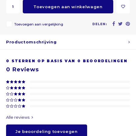
Toevoegen aan winkelwagen
ARS
Toevoegen aan vergelijking
DELEN:
AWG
BSD
Productomschrijving
BHD
0
STERREN OP BASIS VAN
0
BEOORDELINGEN
0
Reviews
BDT
BBD
BYR
BZD
Alle reviews
BMD
Je beoordeling toevoegen