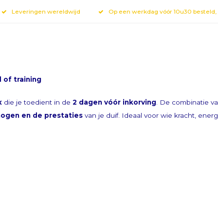
Leveringen wereldwijd
Op een werkdag vóór 10u30 besteld,
 of training
or onze nieuwsbrief
x
die je toedient in de
2 dagen vóór inkorving
. De combinatie v
mogen en de prestaties
van je duif. Ideaal voor wie kracht, ene
biedingen via email