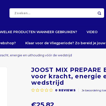
WELKE PRODUCTEN WANNEER GEBRUIKEN?
VIDEO
 webshop?
Klaar voor de Vliegperiode? Zo bereid je jou
kracht, energie en uithouding vóór de wedstrijd
JOOST MIX PREPARE BV
voor kracht, energie 
wedstrijd
0
REVIEWS
Je beoordeling to
€25,82