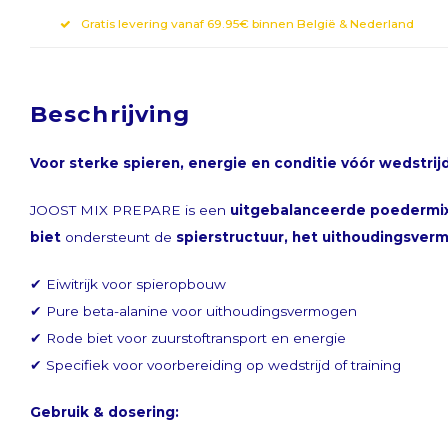
Gratis levering vanaf 69.95€ binnen België & Nederland
Beschrijving
Voor sterke spieren, energie en conditie vóór wedstrijd
Meld je aan vo
JOOST MIX PREPARE is een
uitgebalanceerde poedermi
biet
ondersteunt de
spierstructuur, het uithoudingsver
Ontvang de laatste updates, nieuws en aan
✔ Eiwitrijk voor spieropbouw
✔ Pure beta-alanine voor uithoudingsvermogen
✔ Rode biet voor zuurstoftransport en energie
✔ Specifiek voor voorbereiding op wedstrijd of training
Abonneer
Gebruik & dosering: