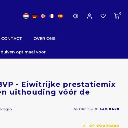
0
CONTACT
OVER ONS
w duiven optimaal voor
P - Eiwitrijke prestatiemix
en uithouding vóór de
evoegen
ARTIKELCODE
539-0400
OP VOORRAAD