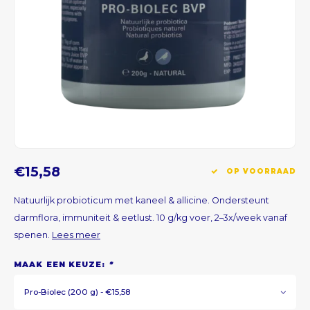
CNY
HKD
IDR
INR
JPY
€15,58
OP VOORRAAD
THB
Natuurlijk probioticum met kaneel & allicine. Ondersteunt
darmflora, immuniteit & eetlust. 10 g/kg voer, 2–3x/week vanaf
ALL
spenen.
Lees meer
MAAK EEN KEUZE:
*
DZD
Pro-Biolec (200 g) - €15,58
XAL