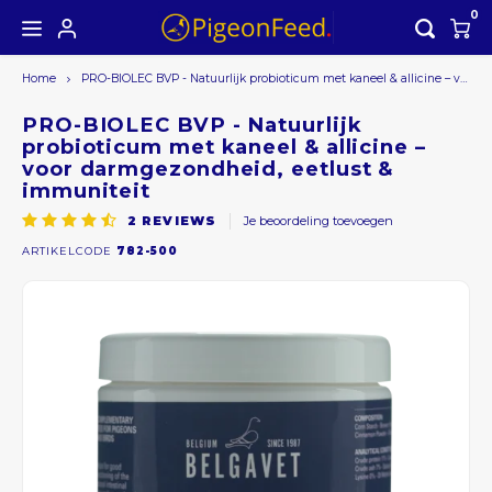
0
Home
PRO-BIOLEC BVP - Natuurlijk probioticum met kaneel & allicine – voor darmgezondheid, eetlust & immuniteit
Hoofdmenu / alle producten
Hoofdmenu
ALLE PRODUCTEN
Valuta
PRO-BIOLEC BVP - Natuurlijk
probioticum met kaneel & allicine –
voor darmgezondheid, eetlust &
Seizoensaanbieding
immuniteit
EUR
2
REVIEWS
Je beoordeling toevoegen
ARTIKELCODE
782-500
GBP
USD
AUD
CAD
CHF