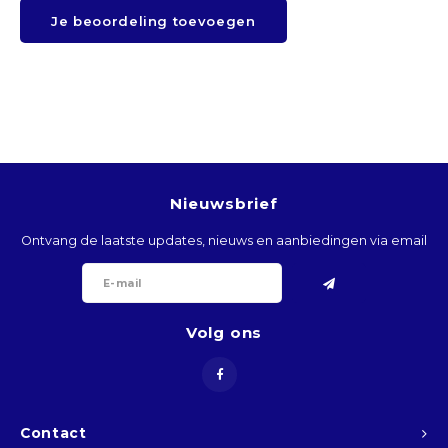
Je beoordeling toevoegen
BTN
BOB
BWP
BRL
Nieuwsbrief
BND
Ontvang de laatste updates, nieuws en aanbiedingen via email
BGN
BIF
Volg ons
KHR
CVE
Contact