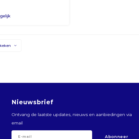
 dagen voor inkorving.
5
gelijk
ekeken
Nieuwsbrief
Ontvang de laatste updates, nieuws en aanbiedingen via
email
Abonneer