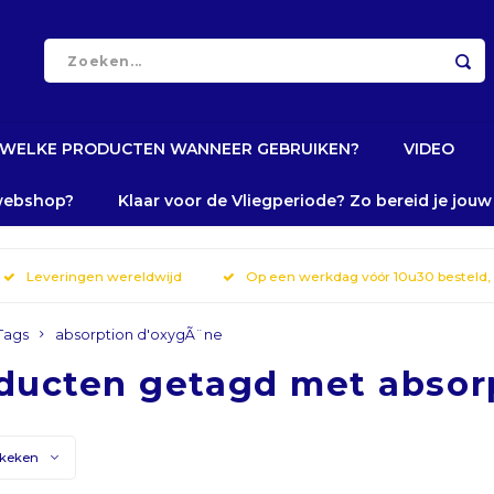
WELKE PRODUCTEN WANNEER GEBRUIKEN?
VIDEO
 webshop?
Klaar voor de Vliegperiode? Zo bereid je jou
Leveringen wereldwijd
Op een werkdag vóór 10u30 besteld,
Tags
absorption d'oxygÃ¨ne
ducten getagd met absor
ekeken