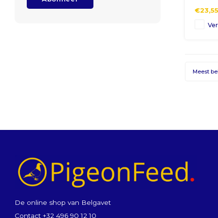
water, 2
€23,5
Ver
Meest b
De online shop van Belgavet
Contact +32 496 90 12 10