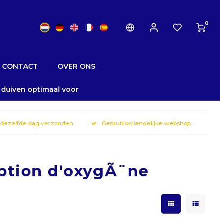
0
CONTACT
OVER ONS
w duiven optimaal voor
 dezelfde dag verzonden
Gebruiksvriendelijke webshop
ption d'oxygÃ¨ne