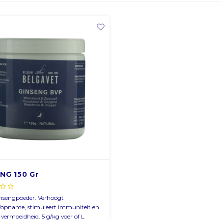
NG 150 Gr
nsengpoeder. Verhoogt
fopname, stimuleert immuniteit en
j vermoeidheid. 5 g/kg voer of L