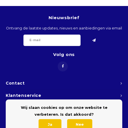
ARS
Nieuwsbrief
AWG
Ontvang de laatste updates, nieuws en aanbiedingen via email
BSD
BHD
Volg ons
BDT
BBD
Contact
BYR
Klantenservice
Wij slaan cookies op om onze website te
Mijn account
BZD
verbeteren. Is dat akkoord?
BMD
Ja
Nee