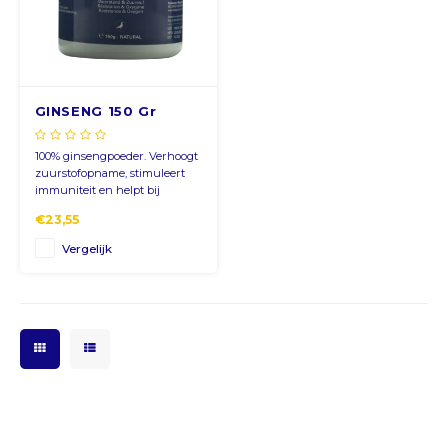
CNY
HKD
GINSENG 150 Gr
IDR
100% ginsengpoeder. Verhoogt
zuurstofopname, stimuleert
INR
immuniteit en helpt bij
vermoeidheid. 5 g/kg voer of L
€23,55
water, 2 dagen voor inkorving.
JPY
Vergelijk
THB
ALL
DZD
XAL