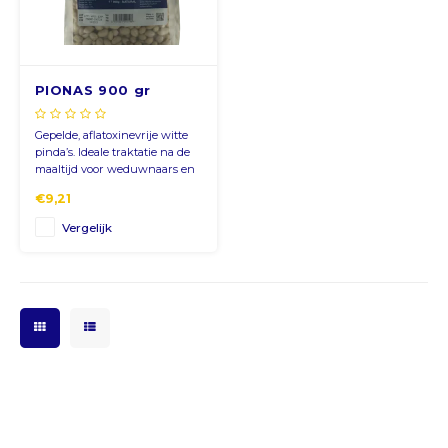
CNY
PIONAS 900 gr
HKD
Gepelde, aflatoxinevrije witte
IDR
pinda’s. Ideale traktatie na de
maaltijd voor weduwnaars en
jonge duiven.
INR
€9,21
Vergelijk
JPY
THB
ALL
DZD
XAL