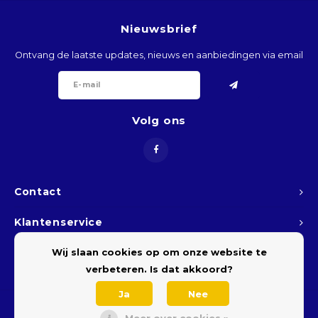
ARS
Nieuwsbrief
Ontvang de laatste updates, nieuws en aanbiedingen via email
AWG
BSD
Volg ons
BHD
BDT
Contact
BBD
Klantenservice
BYR
Wij slaan cookies op om onze website te
Mijn account
BZD
verbeteren. Is dat akkoord?
Ja
Nee
BMD