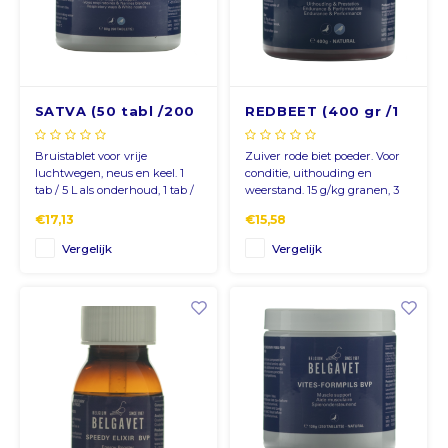
CNY
HKD
SATVA (50 tabl /200
REDBEET (400 gr /1
tabl)
kg)
IDR
Bruistablet voor vrije
Zuiver rode biet poeder. Voor
luchtwegen, neus en keel. 1
conditie, uithouding en
INR
tab / 5 L als onderhoud, 1 tab /
weerstand. 15 g/kg granen, 3
2,5 L 5 dagen als kuur.
dagen/week.
€17,13
€15,58
JPY
Vergelijk
Vergelijk
THB
ALL
Meld je aan voor onze
DZD
nieuwsbrief
XAL
Ontvang de laatste updates, nieuws en aanbiedingen via