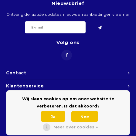
Nieuwsbrief
BTN
Ontvang de laatste updates, nieuws en aanbiedingen via email
BOB
BWP
Volg ons
BRL
BND
Contact
BGN
Klantenservice
BIF
Wij slaan cookies op om onze website te
Mijn account
verbeteren. Is dat akkoord?
KHR
Ja
Nee
Meer over cookies »
CVE
© Copyright 2026 Pigeonfeed - Theme by
Shopmonkey