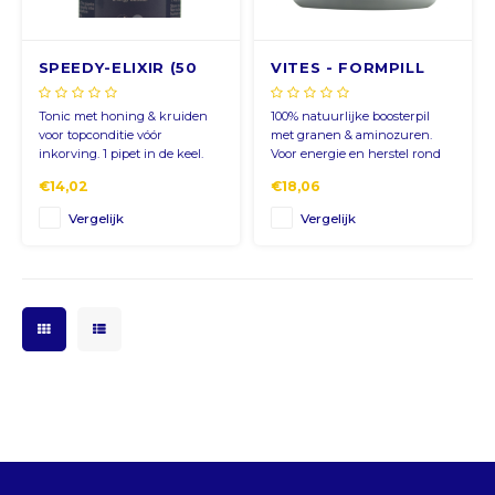
email
ARS
SPEEDY-ELIXIR (50
VITES - FORMPILL
ml/750 ml)
(250 pcs)
AWG
Tonic met honing & kruiden
100% natuurlijke boosterpil
voor topconditie vóór
met granen & aminozuren.
BSD
Abonneer
inkorving. 1 pipet in de keel.
Voor energie en herstel rond
de inkorving. 1 pil/duif/dag.
€14,02
€18,06
BHD
Vergelijk
Vergelijk
BDT
BBD
BYR
BZD
BMD