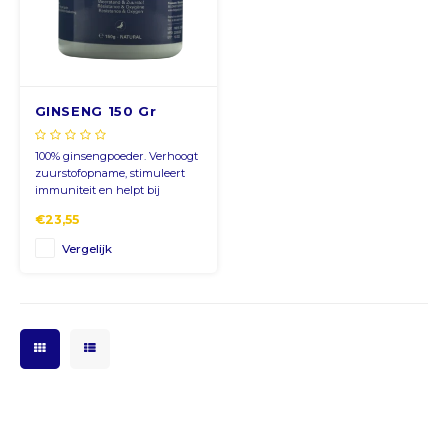
CNY
HKD
GINSENG 150 Gr
IDR
100% ginsengpoeder. Verhoogt
zuurstofopname, stimuleert
INR
immuniteit en helpt bij
vermoeidheid. 5 g/kg voer of L
€23,55
water, 2 dagen voor inkorving.
JPY
Vergelijk
THB
ALL
DZD
XAL