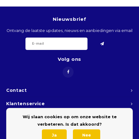
ARS
Nieuwsbrief
AWG
Ontvang de laatste updates, nieuws en aanbiedingen via email
BSD
BHD
Volg ons
BDT
BBD
Contact
BYR
Klantenservice
Wij slaan cookies op om onze website te
Mijn account
BZD
verbeteren. Is dat akkoord?
BMD
Ja
Nee